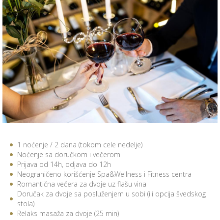
1 noćenje / 2 dana (tokom cele nedelje)
Noćenje sa doručkom i večerom
Prijava od 14h, odjava do 12h
Neograničeno korišćenje Spa&Wellness i Fitness centra
Romantična večera za dvoje uz flašu vina
Doručak za dvoje sa posluženjem u sobi (ili opcija švedskog
stola)
Relaks masaža za dvoje (25 min)