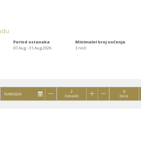
nudu
Period ostanaka
Minimalni broj noćenja
07.Aug - 31.Aug.2026
3 noći
2
0
Odraslih
Dece