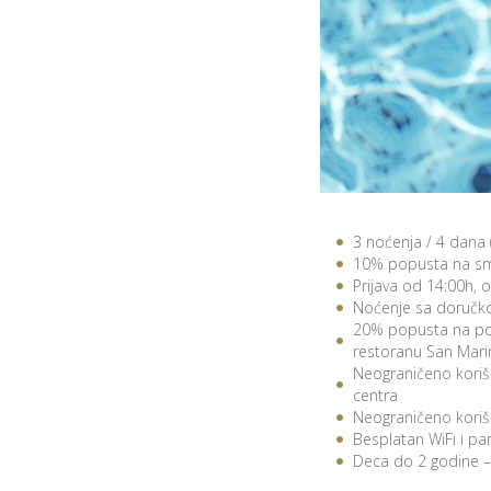
3 noćenja / 4 dana
10% popusta na sm
Prijava od 14:00h, 
Noćenje sa doručk
20% popusta na po
restoranu San Mari
Neograničeno koriš
centra
Neograničeno korišć
Besplatan WiFi i pa
Deca do 2 godine –