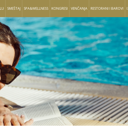
LU
SMEŠTAJ
SPA&WELLNESS
KONGRESI
VENČANJA
RESTORANI I BAROVI