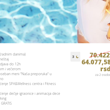
70.422
 (radnim danima)
eštaj
64.077,5
odjava do 12h
rs
om i večerom
seban meni "Naša preporuka" u
za 2 osob
no
ćenje SPA&Wellness centra i Fitness
enje dečije igraonice i animacija dece
rking
 GRATIS