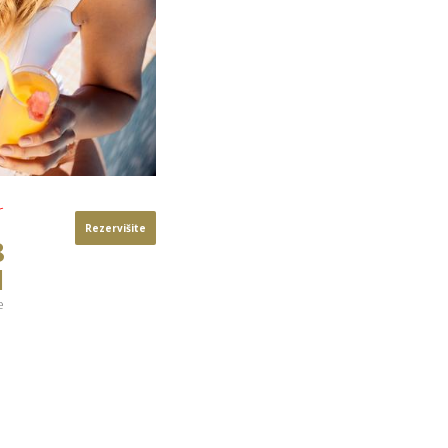
Rezervišite
8
d
e